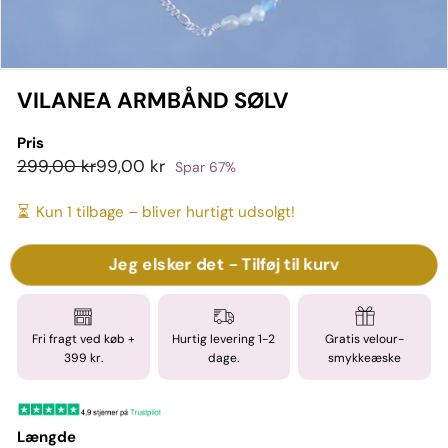
VILANEA ARMBÅND SØLV
Pris
Pris
UDSALGSPRIS
299,00
99,00
299,00 kr
99,00 kr
Spar 67%
kr
kr
⏳
Kun 1 tilbage – bliver hurtigt udsolgt!
Jeg elsker det - Tilføj til kurv
Fri fragt ved køb +
Hurtig levering 1-2
Gratis velour-
399 kr.
dage.
smykkeæske
Længde