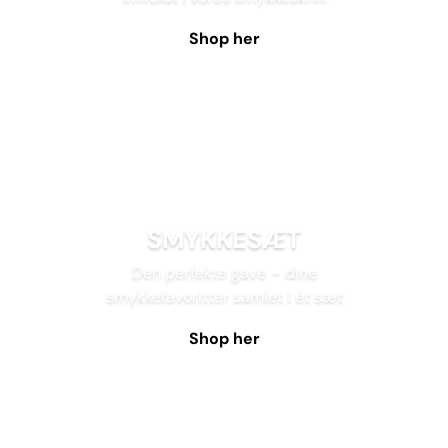
Shop her
SMYKKESÆT
Den perfekte gave – dine
smykkefavoritter samlet i ét sæt
Shop her