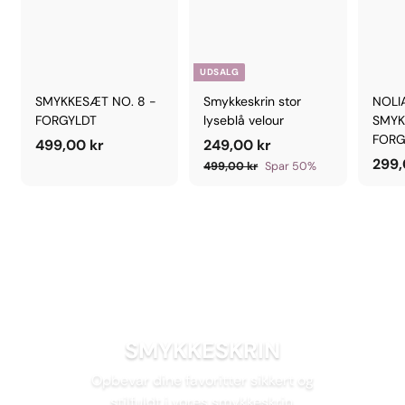
UDSALG
SMYKKESÆT NO. 8 -
Smykkeskrin stor
NOLI
FORGYLDT
lyseblå velour
SMYK
FORG
4
U
2
P
499,00 kr
249,00 kr
D
r
299,
9
4
4
499,00 kr
Spar 50%
S
i
9
9
9
9
A
s
,
,
,
L
0
0
0
G
0
0
0
S
k
k
k
P
r
r
R
r
I
S
SMYKKESKRIN
Opbevar dine favoritter sikkert og
stilfuldt i vores smykkeskrin.