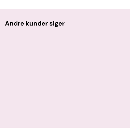
Andre kunder siger
Min niece var lykkelig
Det var en gave til min niece, hendes begejstring bare
da hun så navnet på papiret da hun pakkede ud sagde
alt, hun blev så glad. Og tog armbåndet på med det
samme. Helt perfekt gave.