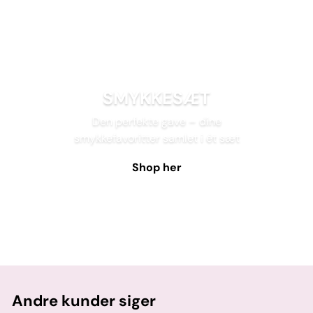
SMYKKESÆT
Den perfekte gave – dine
smykkefavoritter samlet i ét sæt
Shop her
Andre kunder siger