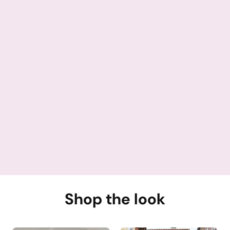
Min niece var lykkelig
Det var en gave til min niece, hendes begejstring bare
da hun så navnet på papiret da hun pakkede ud sagde
alt, hun blev så glad. Og tog armbåndet på med det
samme. Helt perfekt gave.
Shop the look