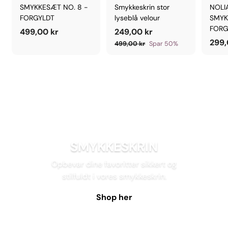
SMYKKESÆT NO. 8 -
Smykkeskrin stor
NOLI
FORGYLDT
lyseblå velour
SMYK
FORG
4
U
2
P
499,00 kr
249,00 kr
D
r
299,
9
4
4
499,00 kr
Spar 50%
S
i
9
9
9
9
A
s
,
,
,
L
0
0
0
G
0
0
0
S
k
k
k
P
r
r
R
r
I
S
SMYKKESKRIN
Opbevar dine favoritter sikkert og
stilfuldt i vores smykkeskrin.
Shop her