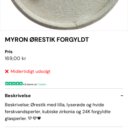
MYRON ØRESTIK FORGYLDT
Pris
Pris
169,00
169,00 kr
kr
❌
Midlertidigt udsolgt
Beskrivelse
−
Beskrivelse: Ørestik med lilla, lyserøde og hvide
ferskvandsperler, kubiske zirkonia og 24K forgyldte
glasperler
. 💛💜💗