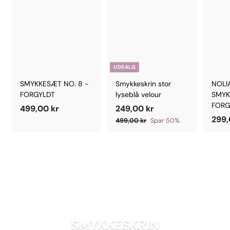
UDSALG
SMYKKESÆT NO. 8 -
Smykkeskrin stor
NOLI
FORGYLDT
lyseblå velour
SMYK
FORG
4
U
2
P
499,00 kr
249,00 kr
D
r
299,
9
4
4
499,00 kr
Spar 50%
S
i
9
9
9
9
A
s
,
,
,
L
0
0
0
G
0
0
0
S
k
k
k
P
r
r
R
r
I
S
SMYKKESKRIN