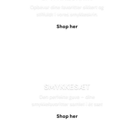
Opbevar dine favoritter sikkert og
stilfuldt i vores smykkeskrin.
Shop her
SMYKKESÆT
Den perfekte gave – dine
smykkefavoritter samlet i ét sæt
Shop her