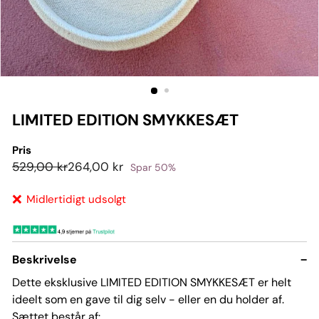
LIMITED EDITION SMYKKESÆT
Pris
Pris
UDSALGSPRIS
529,00
264,00
529,00 kr
264,00 kr
Spar 50%
kr
kr
❌
Midlertidigt udsolgt
Beskrivelse
−
Dette eksklusive LIMITED EDITION SMYKKESÆT er helt
ideelt som en gave til dig selv - eller en du holder af.
Sættet består af: