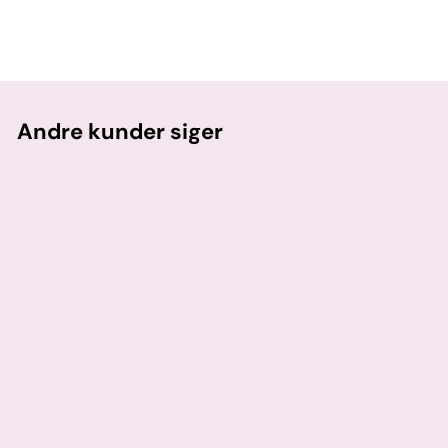
Andre kunder siger
Min niece var lykkelig
Det var en gave til min niece, hendes begejstring bare
da hun så navnet på papiret da hun pakkede ud sagde
alt, hun blev så glad. Og tog armbåndet på med det
samme. Helt perfekt gave.