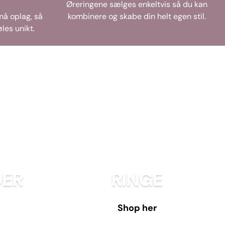
Øreringene sælges enkeltvis så du kan
må oplag, så
kombinere og skabe din helt egen stil.
les unikt.
ER
RINGE
Shop her