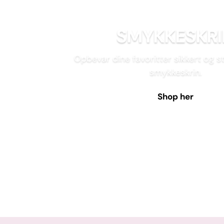
SMYKKESKRI
Opbevar dine favoritter sikkert og sti
smykkeskrin.
Shop her