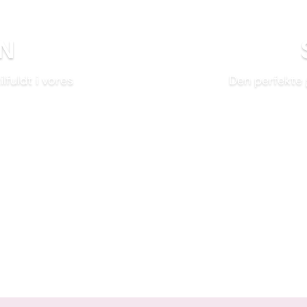
N
lfuldt i vores
Den perfekte 