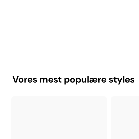
Vores mest populære styles
J
e
g
e