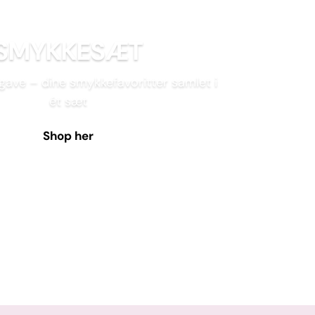
SMYKKESÆT
gave – dine smykkefavoritter samlet i
ét sæt
Shop her