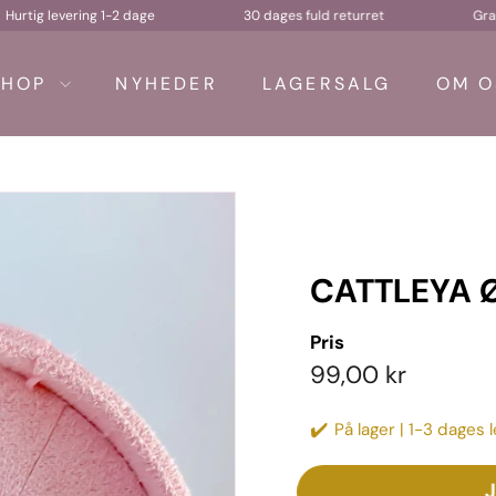
Hurtig levering 1-2 dage
30 dages fuld returret
SHOP
NYHEDER
LAGERSALG
OM O
CATTLEYA 
Pris
Pris
99,00
99,00 kr
kr
✔️
På lager | 1-3 dages 